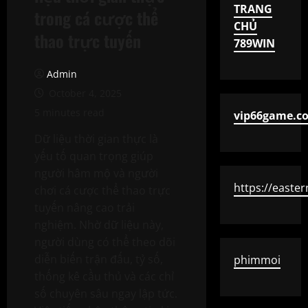
TRANG
trong cá cược thể
CHỦ
thao trực tuyến
789WIN
Admin
October 4, 2025
5 minutes read
vip66game.c
Dữ liệu thời gian thực là
yếu tố quan trọng giúp
người hâm mộ và người
https://easte
chơi cá cược thể thao trực
tuyến nâng cao trải
nghiệm. Nhờ dữ liệu này,
người dùng có thể theo dõi
diễn biến trận đấu, tỷ số,
phimmoi
thống kê cầu thủ và các chỉ
số chuyên sâu ngay lập tức.