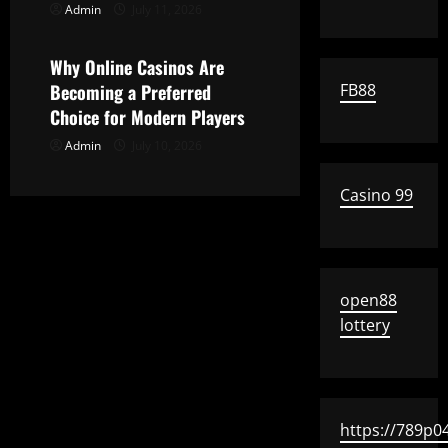
Admin
July 11, 2026
Uncategorized
n
Why Online Casinos Are
Becoming a Preferred
FB88
Choice for Modern Players
Admin
July 10, 2026
Casino 99
open88
lottery
https://789p0