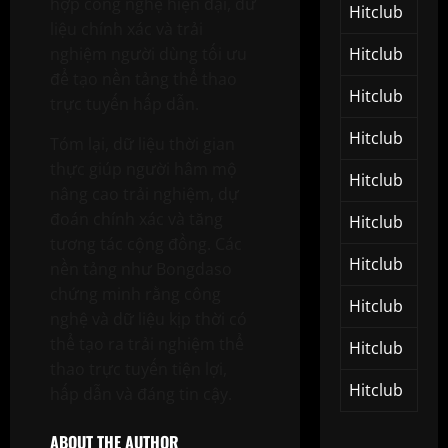
hợp công nghệ hiện đại, dữ
Hitclub
liệu chính xác và trải
nghiệm người dùng tối ưu
Hitclub
để tạo nền tảng thể thao
Hitclub
trực tuyến hấp dẫn.
Hitclub
Tóm lại, dữ liệu thời gian
thực giúp người hâm mộ
Hitclub
nâng cao trải nghiệm, dự
đoán chính xác và tăng
Hitclub
tương tác cộng đồng. Các
Hitclub
nền tảng như Bongdaso
chứng minh rằng công
Hitclub
nghệ và dữ liệu kịp thời có
thể tạo ra trải nghiệm thể
Hitclub
thao trực tuyến tiện lợi,
Hitclub
hấp dẫn và đáng tin cậy.
ABOUT THE AUTHOR