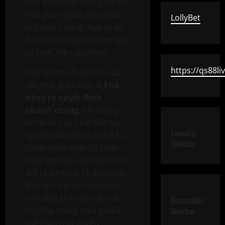
Việc tiếp nhận thông tin kịp
thời giúp người chơi phân
LollyBet
tích tình huống, đưa ra dự
đoán chính xác và tham gia
cá cược hiệu quả hơn.
https://qs88li
Một lợi ích nổi bật của dữ
liệu thời gian thực là
khả
năng ra quyết định
nhanh chóng
. Khi thông
tin được cập nhật liên tục,
January
người hâm mộ có thể điều
Sidebar
chỉnh chiến lược cá cược
hoặc dự đoán kết quả theo
diễn biến thực tế. Điều này
không chỉ giảm rủi ro mà
còn tăng tính hấp dẫn và
December
hồi hộp trong trải nghiệm
Sidebar
thể thao trực tuyến.