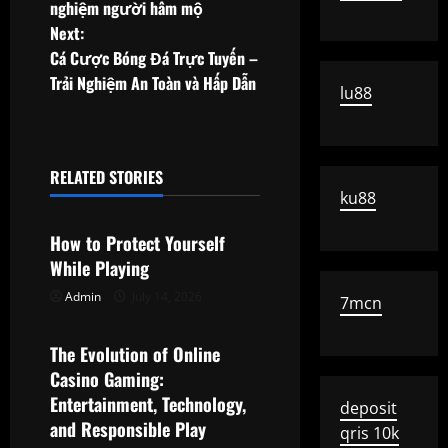
nghiệm người hâm mộ
s
Next:
t
Cá Cược Bóng Đá Trực Tuyến –
Trải Nghiệm An Toàn và Hấp Dẫn
lu88
n
a
RELATED STORIES
v
Uncategorized
ku88
i
How to Protect Yourself
g
While Playing
Admin
July 14, 2026
7mcn
Uncategorized
a
t
The Evolution of Online
Casino Gaming:
i
Entertainment, Technology,
deposit
and Responsible Play
o
qris 10k