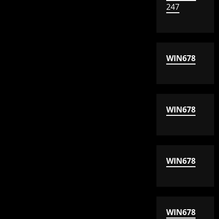
247
WIN678
WIN678
WIN678
WIN678