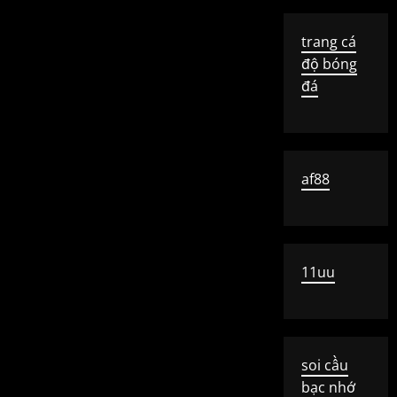
trang cá
độ bóng
đá
af88
11uu
soi cầu
bạc nhớ