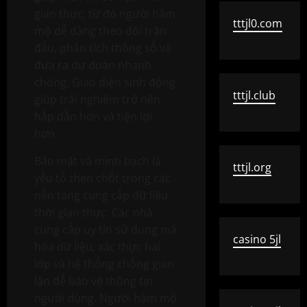
gian thực, từ đó người hâm
tttjl0.com
mộ dễ dàng theo dõi trận
đấu, phân tích thông số và
đưa ra dự đoán nhanh
chóng. Giao diện sinh động
tttjl.club
giúp trải nghiệm trở nên
hấp dẫn hơn và tiện lợi
hơn.
Bảo mật và minh bạch là
tttjl.org
yếu tố then chốt trong các
nền tảng cung cấp dữ liệu
thời gian thực. Các nhà
cung cấp uy tín sử dụng mã
casino 5jl
hóa dữ liệu, xác thực hai
lớp và hệ thống chống gian
lận để bảo vệ thông tin
người dùng. Người hâm mộ