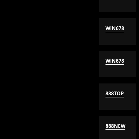
WIN678
WIN678
888TOP
888NEW