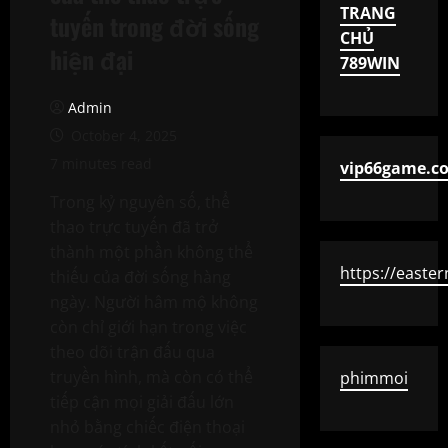
TRANG
tuyến trong đời sống
CHỦ
hiện đại
789WIN
Admin
October 4, 2025
7 minutes read
vip66game.c
Trong kỷ nguyên số, thể
thao trực tuyến đã trở
thành một phần không thể
https://easte
thiếu của đời sống hàng
ngày. Người hâm mộ không
còn chỉ giới hạn trong việc
theo dõi trận đấu qua
truyền hình, mà còn có thể
phimmoi
tiếp cận mọi giải đấu lớn
nhỏ bằng chiếc điện thoại