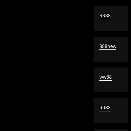
RR88
888new
ww88
RR88