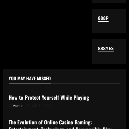
888P
888YES
YOU MAY HAVE MISSED
Uncategorized
How to Protect Yourself While Playing
Admin
July 14, 2026
Uncategorized
The Evolution of Online Casino Gaming: