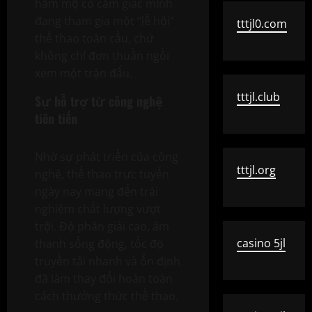
hâm mộ có cảm giác mình
đang tham gia một “lễ hội”
tttjl0.com
thể thao toàn cầu, chứ
không chỉ đơn thuần ngồi
xem một trận đấu.
tttjl.club
Sự hỗ trợ từ công nghệ
tiên tiến
Nhờ sự phát triển của công
tttjl.org
nghệ, thể thao trực tuyến
ngày nay mang đến trải
nghiệm chất lượng vượt
trội. Độ phân giải cao, âm
casino 5jl
thanh sống động, tốc độ
truyền tải nhanh và ổn định
đã làm thay đổi hoàn toàn
cách thưởng thức thể thao.