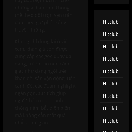
này đặc biệt hữu ích cho
những ai bận rộn, không
thể theo dõi trọn vẹn trận
Hitclub
đấu theo giờ phát sóng
truyền thống.
Hitclub
Không chỉ dừng lại ở việc
Hitclub
xem, khán giả còn được
cung cấp các góc quay đa
Hitclub
dạng, từ đó tạo nên cảm
giác như đang ngồi trên
Hitclub
khán đài sân vận động. Bên
Hitclub
cạnh đó, các đoạn highlight
ngắn gọn, súc tích giúp
Hitclub
người hâm mộ nhanh
chóng nắm bắt diễn biến
Hitclub
mà không cần mất quá
Hitclub
nhiều thời gian.