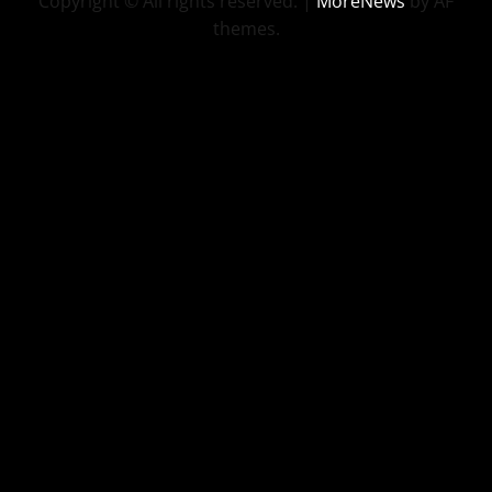
Copyright © All rights reserved.
|
MoreNews
by AF
themes.